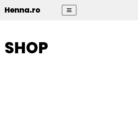
Henna.ro
Sari
la
conținut
SHOP